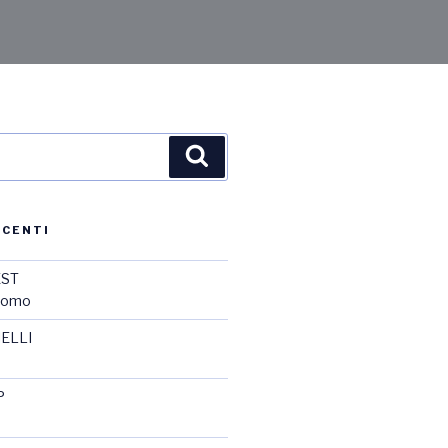
ECENTI
EST
promo
ELLI
P