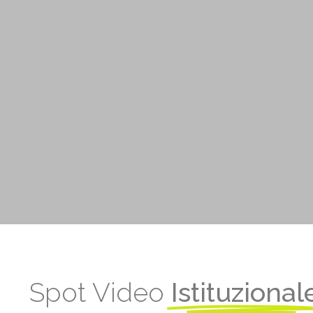
Video
Web
META
Accedi
Feed dei conte
Feed dei com
WordPress.or
Spot Video
Istituzional