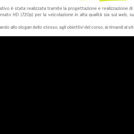
ivo è stata realizzata tramite la progettazione e realizzazione di u
ato HD (720p) per la veicolazione in alta qualità sia sul web, sulla
sando allo slogan dello stesso, agli obiettivi del corso, ai rimandi al si