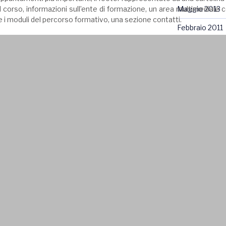
Maggio 2013
l corso, informazioni sull’ente di formazione, un area multimediale c
e i moduli del percorso formativo, una sezione contatti.
Febbraio 2011
CATEGORIE
Abbigliamento
E-Commerce
Grande Forma
Logo
Packaging
Piccolo Forma
Riviste
Varie