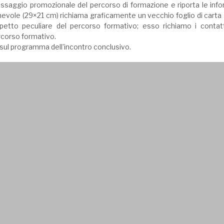
 messaggio promozionale del percorso di formazione e riporta le info
ghevole (29×21 cm) richiama graficamente un vecchio foglio di carta su
spetto peculiare del percorso formativo; esso richiamo i contatti
ercorso formativo.
o sul programma dell’incontro conclusivo.