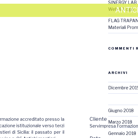
SINERGY LAB
ANTICH
Web & Logo
FLAG TRAPA
Materiali Pro
COMMENTI 
ARCHIVI
Dicembre 201
Settembre 20
Giugno 2018
Cliente
ormazione accreditato presso la
Marzo 2018
cazione istituzionale verso terzi
Servimpresa Formazione
ri di Sicilia: il passato per il
Gennaio 2018