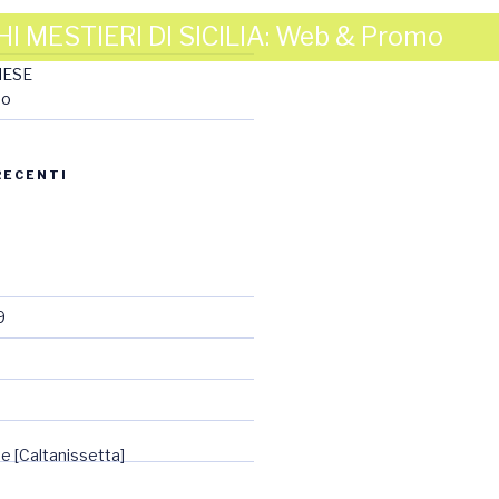
I MESTIERI DI SICILIA: Web & Promo
NESE
mo
RECENTI
9
18
 [Caltanissetta]