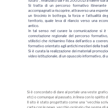
futuro”, finanziato dal FSE 200/2013 a valere sull’a
Si tratta di un percorso formativo itinerante 
accompagnati a riscoprire, attraverso una esperie
un tirocinio in bottega, la forza e l’attualità deg
territorio, quale leva di rilancio verso una e
antico.
In tal senso nel curare la comunicazione si è f
connotazione regionale del percorso formativo
stilistici che richiamino l’idea dell’antico a coer
formativo orientato agli antichi mestieri della tradi
Si è curata la realizzazione dei materiali promozion
video istituzionale, di un opuscolo informativo, di 
Si è concordato di dare al portale una veste grafica c
etc) o comunque al passato, in linea con lo spirito 
Il sito è stato progettato come una “vecchia scriva
carta con le news, vecchio orologio che segna gli 