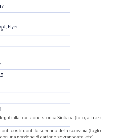
17
ot, Flyer
16
5
15
4
gati alla tradizione storica Siciliana (foto, attrezzi,
ti costituenti lo scenario della scrivania (fogli di
a con una porzione di cartone sovrapposta, etc)