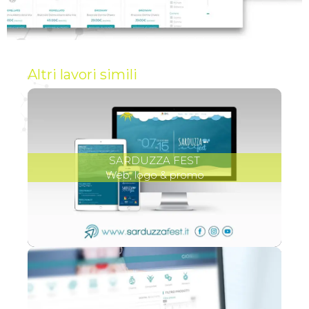
Altri lavori simili
SARDUZZA FEST
Web, logo & promo