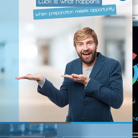
Varie
Video
Web
META
Accedi
Feed dei conte
Feed dei com
WordPress.or