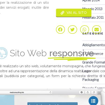
Aprile 2014
per la realizzazione di un sito
i servizi erogati; inutile dire
Maggio 2013
.
VAI AL SITO
Febbraio 2011
CATEGORIE
Abbigliamento
Sito Web
responsive
E-Commerce
Grande Forma
 è realizzato un sito web, volutamente monopagina, che fungesse 
) e oltre ad una rappresentazione della dinamica realtà aziendale c
Logo
li (suddivisi per categoria), un form per la richiesta diretta di 
Packaging
Piccolo Forma
Riviste