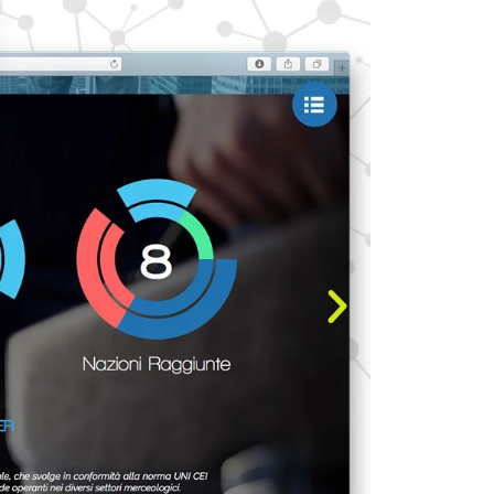
nuti
menti
g