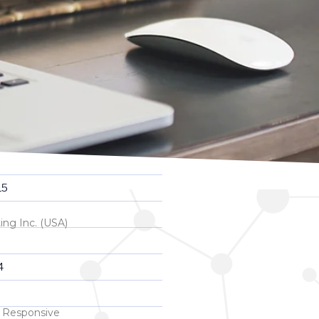
17
16
5
15
ing Inc. (USA)
4
 Responsive