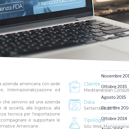
Gennaio 2018
Settembre 20
Maggio 2017
Novembre 20
Agosto 2016
Giugno 2016
Dicembre 201
Novembre 20
a azienda americana con sede
Cliente
Ottobre 2015
e, Internazionalizzazione ed
Meditarranean Consult
Agosto 2015
izi che servono ad una azienda
Data
di società, alla logistica, alla
Dicembre 201
Settembre 2017
enza tecnica per l’esportazione
Ottobre 2014
accompagnare e supportare le
Tipologia
normative Americane.
Sito Web Monopagina