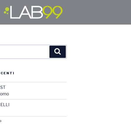
ECENTI
EST
promo
ELLI
P