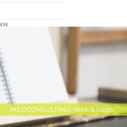
NESE
mo
RECENTI
9
18
MEDCONSULTING: Web & Logo